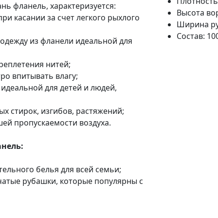
Плотность,
ань фланель, характеризуется:
Высота вор
и касании за счет легкого рыхлого
Ширина ру
Состав:
10
 одежду из фланели идеальной для
реплетения нитей;
ро впитывать влагу;
 идеальной для детей и людей,
ых стирок, изгибов, растяжений;
шей пропускаемости воздуха.
анель:
тельного белья для всей семьи;
тчатые рубашки, которые популярны с