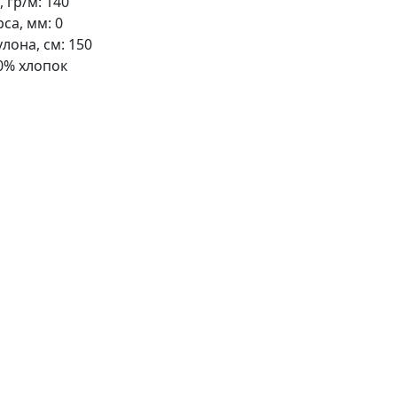
 гр/м:
140
са, мм:
0
лона, см:
150
0% хлопок