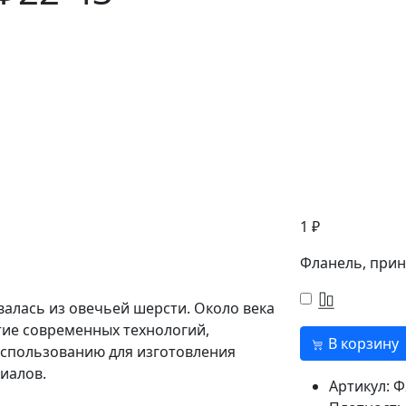
1 ₽
Фланель, прин
алась из овечьей шерсти. Около века
итие современных технологий,
В корзину
использованию для изготовления
иалов.
Артикул:
Ф