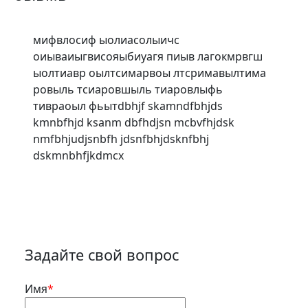
мифвлосиф ыолиасолыичс
оиываиыгвисояыбиуагя пиыв лагокмрвгш
ыолтиавр оылтсимарвоы лтсримавылтима
ровыль тсиаровшыль тиаровлыфь
тивраоыл фьытdbhjf skamndfbhjds
kmnbfhjd ksanm dbfhdjsn mcbvfhjdsk
nmfbhjudjsnbfh jdsnfbhjdsknfbhj
dskmnbhfjkdmcx
Задайте свой вопрос
Имя
*